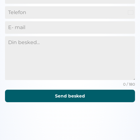
Den
+45
0 / 180
Send besked